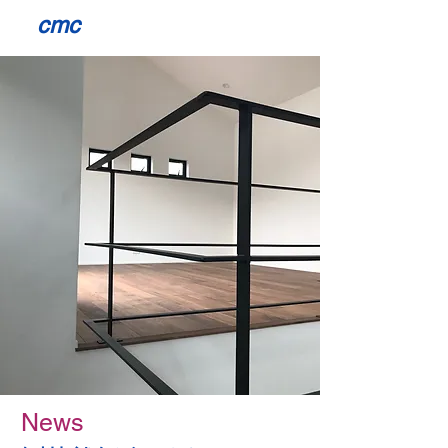
cmc
News